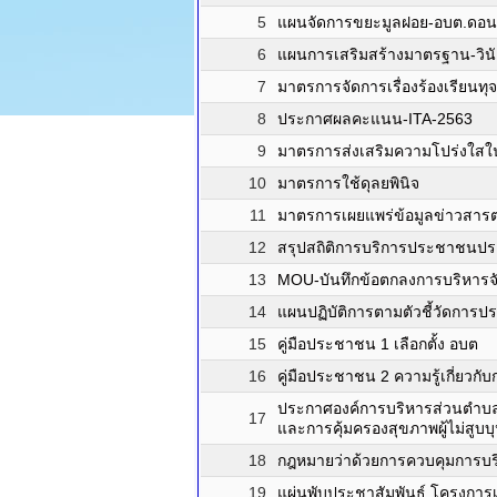
5
แผนจัดการขยะมูลฝอย-อบต.ดอ
6
แผนการเสริมสร้างมาตรฐาน-วิน
7
มาตรการจัดการเรื่องร้องเรียนทุจ
8
ประกาศผลคะแนน-ITA-2563
9
มาตรการส่งเสริมความโปร่งใสในก
10
มาตรการใช้ดุลยพินิจ
11
มาตรการเผยแพร่ข้อมูลข่าวสา
12
สรุปสถิติการบริการประชาชนปร
13
MOU-บันทึกข้อตกลงการบริหารจ
14
แผนปฏิบัติการตามตัวชี้วัดการ
15
คู่มือประชาชน 1 เลือกตั้ง อบต
16
คู่มือประชาชน 2 ความรู้เกี่ยวกับก
ประกาศองค์การบริหารส่วนตำบล
17
และการคุ้มครองสุขภาพผู้ไม่สูบบุห
18
กฎหมายว่าด้วยการควบคุมการบร
19
แผ่นพับประชาสัมพันธ์ โครงการ