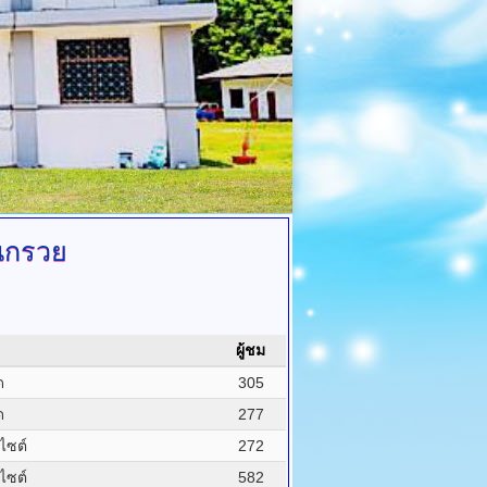
นกรวย
ผู้ชม
ด
305
ด
277
บไซต์
272
บไซต์
582