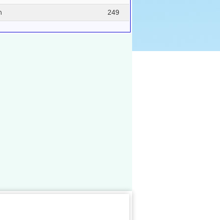
ด
249