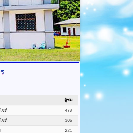
าร
ผู้ชม
บไซต์
479
บไซต์
305
ด
221