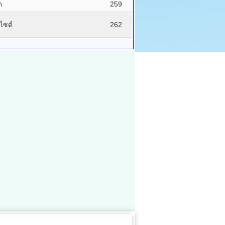
ด
259
บไซต์
262