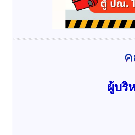
ค
ผู้บร