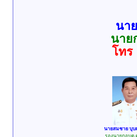
นาย
นาย
โทร 
นายสมชาย บุบ
รองนายกอบต.