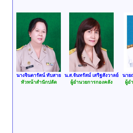
นางจินดารัตน์ ทับสาย
น.ส.จันทรัสม์ เสริฐสังวาลย์
นายณร
หัวหน้าสำนักปลัด
ผู้อำนวยการกองคลัง
ผู้